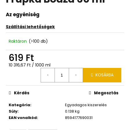
értékelése
5-
ből
Az egyéniség
0,0
csillag.
Szállítási lehetőségek
Raktáron
(>100 db)
619 Ft
Egységár:
10 316,67 Ft / 1000 ml
KOSÁRBA
Kérdés
Megosztás
Kategória
:
Egyadagos kiszerelés
Súly
:
0.138 kg
EAN vonalkód
:
8594177690031