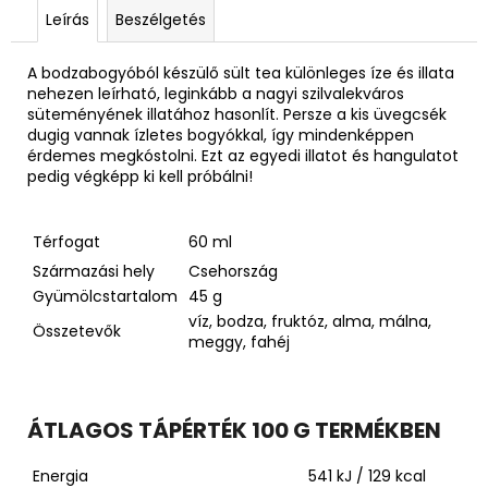
Leírás
Beszélgetés
A bodzabogyóból készülő sült tea különleges íze és illata
nehezen leírható, leginkább a nagyi szilvalekváros
süteményének illatához hasonlít. Persze a kis üvegcsék
dugig vannak ízletes bogyókkal, így mindenképpen
érdemes megkóstolni. Ezt az egyedi illatot és hangulatot
pedig végképp ki kell próbálni!
Térfogat
60 ml
Származási hely
Csehország
Gyümölcstartalom
45 g
víz, bodza, fruktóz, alma, málna,
Összetevők
meggy, fahéj
ÁTLAGOS TÁPÉRTÉK 100 G TERMÉKBEN
Energia
541 kJ / 129 kcal