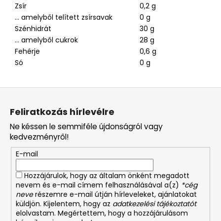
Zsír
0,2 g
… amelyből telített zsírsavak
0 g
Szénhidrát
30 g
… amelyből cukrok
28 g
Fehérje
0,6 g
Só
0 g
L
á
Feliratkozás hírlevélre
b
Ne késsen le semmiféle újdonságról vagy
l
kedvezményről!
é
E-mail
c
Hozzájárulok, hogy az általam önként megadott
nevem és e-mail címem felhasználásával a(z)
*cég
neve
részemre e-mail útján hírleveleket, ajánlatokat
küldjön. Kijelentem, hogy az
adatkezelési tájékoztatót
elolvastam. Megértettem, hogy a hozzájárulásom