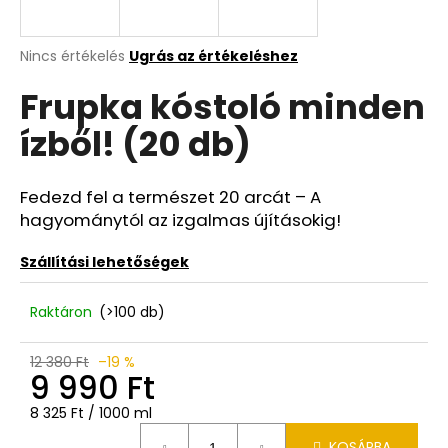
A
Nincs értékelés
Ugrás az értékeléshez
termék
Frupka kóstoló minden
átlagos
értékelése
ízből! (20 db)
5-
ből
0,0
csillag.
Fedezd fel a természet 20 arcát – A
hagyománytól az izgalmas újításokig!
Szállítási lehetőségek
Raktáron
(>100 db)
12 380 Ft
–19 %
9 990 Ft
Egységár:
8 325 Ft / 1000 ml
KOSÁRBA