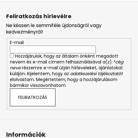
L
á
Feliratkozás hírlevélre
b
Ne késsen le semmiféle újdonságról vagy
l
kedvezményről!
é
E-mail
c
Hozzájárulok, hogy az általam önként megadott
nevem és e-mail címem felhasználásával a(z)
*cég
neve
részemre e-mail útján hírleveleket, ajánlatokat
küldjön. Kijelentem, hogy az
adatkezelési tájékoztatót
elolvastam. Megértettem, hogy a hozzájárulásom
bármikor visszavonhatom.
FELIRATKOZÁS
Információk