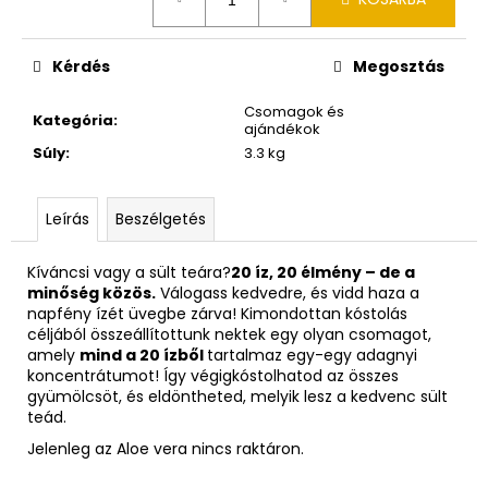
Kérdés
Megosztás
Csomagok és
Kategória
:
ajándékok
Súly
:
3.3 kg
Leírás
Beszélgetés
Kíváncsi vagy a sült teára?
20 íz, 20 élmény – de a
minőség közös.
Válogass kedvedre, és vidd haza a
napfény ízét üvegbe zárva! Kimondottan kóstolás
céljából összeállítottunk nektek egy olyan csomagot,
amely
mind a 20 ízből
tartalmaz egy-egy adagnyi
koncentrátumot! Így végigkóstolhatod az összes
gyümölcsöt, és eldöntheted, melyik lesz a kedvenc sült
teád.
Jelenleg az Aloe vera nincs raktáron.