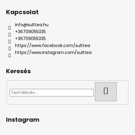
Kapcsolat
info
@
sulttea.hu
+36709055335
+36709055335
https://www.facebook.com/sulttea
https://www.instagram.com/sulttea
Keresés
KERESÉS
Instagram