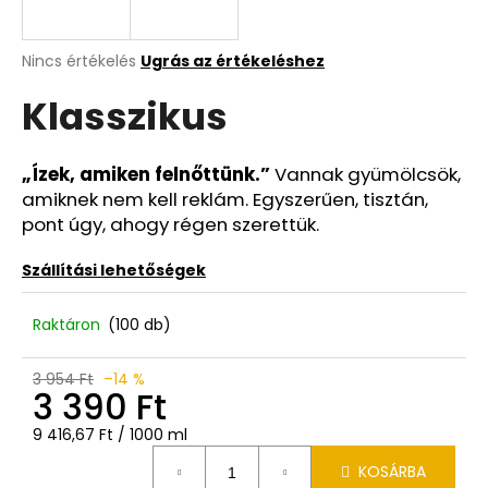
A
Nincs értékelés
Ugrás az értékeléshez
termék
Klasszikus
átlagos
értékelése
5-
ből
„Ízek, amiken felnőttünk.”
Vannak gyümölcsök,
0,0
amiknek nem kell reklám. Egyszerűen, tisztán,
csillag.
pont úgy, ahogy régen szerettük.
Szállítási lehetőségek
Raktáron
(100 db)
3 954 Ft
–14 %
3 390 Ft
Egységár:
9 416,67 Ft / 1000 ml
KOSÁRBA