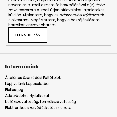
Hozzájárulok, hogy az általam önként megadott
nevem és e-mail címem felhasználásával a(z)
*cég
neve
részemre e-mail útján hírleveleket, ajánlatokat
küldjön. Kijelentem, hogy az
adatkezelési tájékoztatót
elolvastam. Megértettem, hogy a hozzájárulásom
bármikor visszavonhatom.
FELIRATKOZÁS
Információk
Általános Szerződési Feltételek
Lépj velünk kapcsolatba
Elállási jog
Adatvédelmi Nyilatkozat
Kellékszavatosság, termékszavatosság
Elektronikus szerződéskötés menete