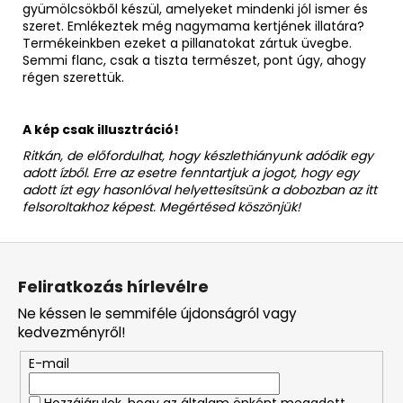
gyümölcsökből készül, amelyeket mindenki jól ismer és
szeret. Emlékeztek még nagymama kertjének illatára?
Termékeinkben ezeket a pillanatokat zártuk üvegbe.
Semmi flanc, csak a tiszta természet, pont úgy, ahogy
régen szerettük.
A kép csak illusztráció!
Ritkán, de előfordulhat, hogy készlethiányunk adódik egy
adott ízből. Erre az esetre fenntartjuk a jogot, hogy egy
adott ízt egy hasonlóval helyettesítsünk a dobozban az itt
felsoroltakhoz képest. Megértésed köszönjük!
L
á
Feliratkozás hírlevélre
b
Ne késsen le semmiféle újdonságról vagy
l
kedvezményről!
é
E-mail
c