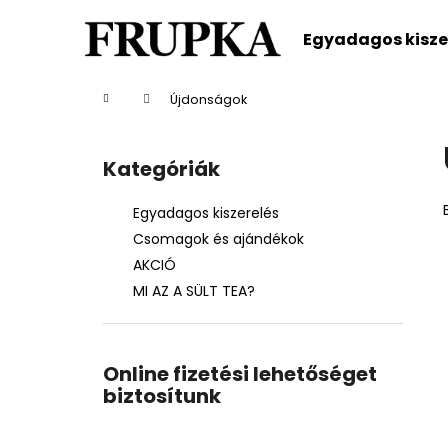
K
Ugrás
a
o
Egyadagos kisze
fő
Vissza
Vissza
s
tartalomhoz
a boltba
a boltba
á
Kezdőlap
Újdonságok
r
O
l
Kategóriák
Kategóriák
d
átugrása
a
Egyadagos kiszerelés
l
Csomagok és ajándékok
s
AKCIÓ
ó
MI AZ A SÜLT TEA?
p
a
n
Online fizetési lehetőséget
e
biztosítunk
l