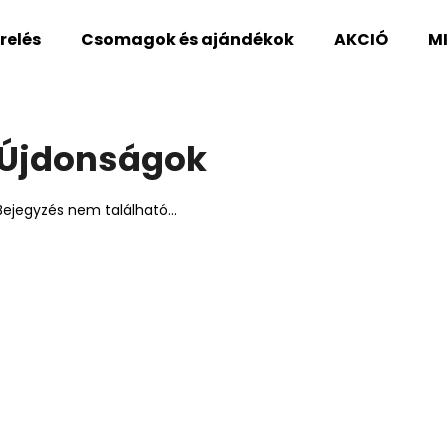
relés
Csomagok és ajándékok
AKCIÓ
MI
Mit keres?
Újdonságok
KERESÉS
Bejegyzés nem található...