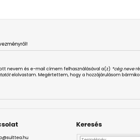
vezményről!
dott nevem és e-mail címem felhasználásával a(z)
*cég neve
ré
tatót
elolvastam. Megértettem, hogy a hozzájárulásom bármiko
solat
Keresés
o
@
sulttea.hu