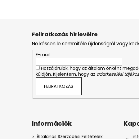
L
á
Feliratkozás hírlevélre
b
Ne késsen le semmiféle újdonságról vagy ked
l
é
E-mail
c
Hozzájárulok, hogy az általam önként mega
küldjön. Kijelentem, hogy az
adatkezelési tájékoz
FELIRATKOZÁS
Információk
Kapc
Általános Szerződési Feltételek
inf